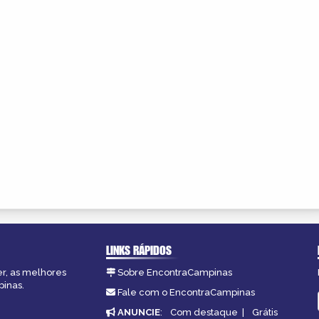
LINKS RÁPIDOS
er, as melhores
Sobre EncontraCampinas
pinas.
Fale com o EncontraCampinas
ANUNCIE
:
Com destaque
|
Grátis