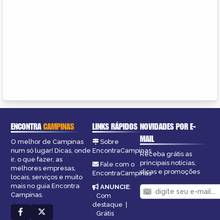
ENCONTRA
CAMPINAS
LINKS RÁPIDOS
NOVIDADES POR E-
MAIL
O melhor de Campinas
Sobre
num só lugar! Dicas, onde
EncontraCampinas
Receba grátis as
ir, o que fazer, as
principais notícias,
Fale com o
melhores empresas,
dicas e promoções
EncontraCampinas
locais, serviços e muito
mais no guia Encontra
ANUNCIE
:
Campinas.
Com
destaque
|
Grátis