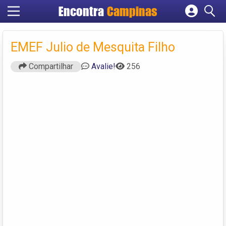
Encontra
Campinas
Cadastrar empresa
Fazer login
EMEF Julio de Mesquita Filho
Criar conta
Compartilhar
Avalie!
256