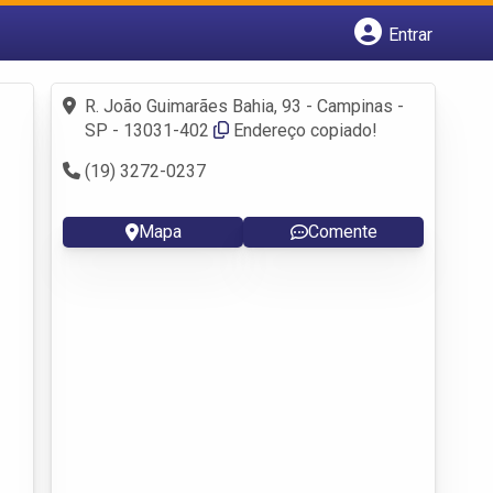
Entrar
Cadastrar empresa
Fazer login
R. João Guimarães Bahia, 93 - Campinas -
Criar conta
SP - 13031-402
Endereço copiado!
(19) 3272-0237
Mapa
Comente