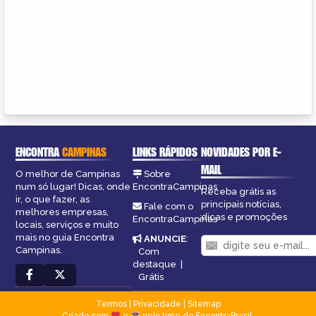
ENCONTRA
CAMPINAS
LINKS RÁPIDOS
NOVIDADES POR E-
MAIL
O melhor de Campinas
Sobre
num só lugar! Dicas, onde
EncontraCampinas
Receba grátis as
ir, o que fazer, as
principais notícias,
Fale com o
melhores empresas,
dicas e promoções
EncontraCampinas
locais, serviços e muito
mais no guia Encontra
ANUNCIE
:
Campinas.
Com
destaque
|
Grátis
Termos
|
Privacidade
|
Sitemap
Criado com
e
pelo time do EncontraBrasil