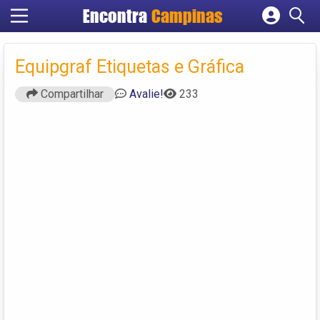
Encontra
Campinas
Cadastrar empresa
Fazer login
Equipgraf Etiquetas e Gráfica
Criar conta
Compartilhar
Avalie!
233