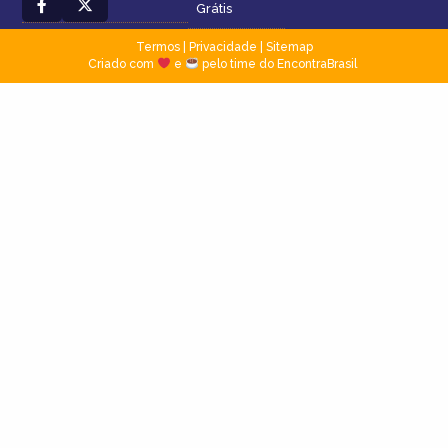
Grátis
Termos
|
Privacidade
|
Sitemap
Criado com
e
pelo time do EncontraBrasil