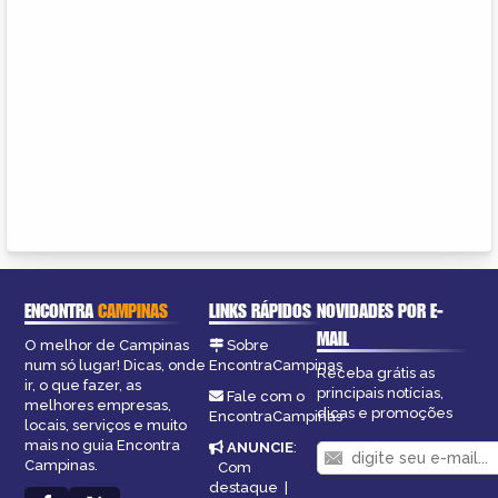
ENCONTRA
CAMPINAS
LINKS RÁPIDOS
NOVIDADES POR E-
MAIL
O melhor de Campinas
Sobre
num só lugar! Dicas, onde
EncontraCampinas
Receba grátis as
ir, o que fazer, as
principais notícias,
Fale com o
melhores empresas,
dicas e promoções
EncontraCampinas
locais, serviços e muito
mais no guia Encontra
ANUNCIE
:
Campinas.
Com
destaque
|