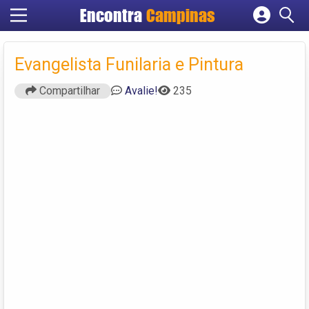
Encontra
Campinas
Cadastrar empresa
Fazer login
Evangelista Funilaria e Pintura
Criar conta
Compartilhar
Avalie!
235