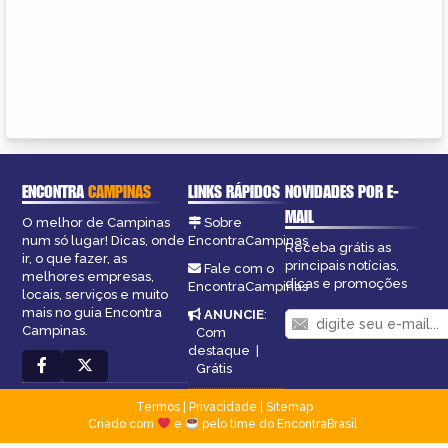
ENCONTRA
CAMPINAS
LINKS RÁPIDOS
NOVIDADES POR E-
MAIL
O melhor de Campinas
Sobre
num só lugar! Dicas, onde
EncontraCampinas
Receba grátis as
ir, o que fazer, as
principais notícias,
Fale com o
melhores empresas,
dicas e promoções
EncontraCampinas
locais, serviços e muito
mais no guia Encontra
ANUNCIE
:
Campinas.
Com
destaque
|
Grátis
Termos
|
Privacidade
|
Sitemap
Criado com
e
pelo time do EncontraBrasil