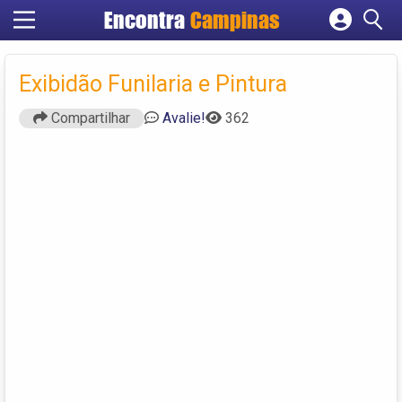
Encontra
Campinas
Cadastrar empresa
Fazer login
Exibidão Funilaria e Pintura
Criar conta
Compartilhar
Avalie!
362