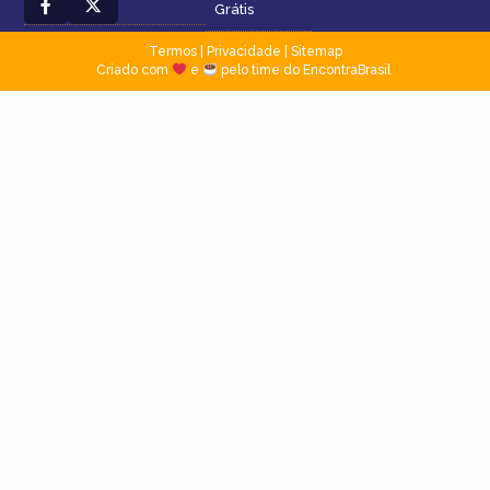
Grátis
Termos
|
Privacidade
|
Sitemap
Criado com
e
pelo time do EncontraBrasil