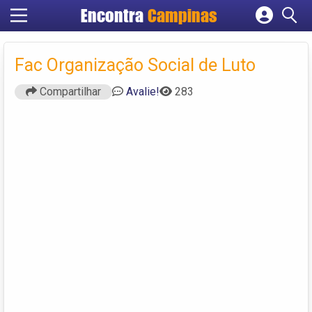
Encontra
Campinas
Cadastrar empresa
Fazer login
Fac Organização Social de Luto
Criar conta
Compartilhar
Avalie!
283