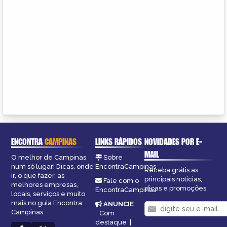
ENCONTRA
CAMPINAS
LINKS RÁPIDOS
NOVIDADES POR E-
MAIL
O melhor de Campinas
Sobre
num só lugar! Dicas, onde
EncontraCampinas
Receba grátis as
ir, o que fazer, as
principais notícias,
Fale com o
melhores empresas,
dicas e promoções
EncontraCampinas
locais, serviços e muito
mais no guia Encontra
ANUNCIE
:
Campinas.
Com
destaque
|