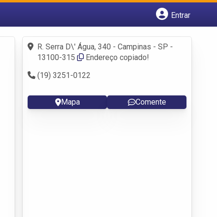
Entrar
Cadastrar empresa
Fazer login
R. Serra D\' Água, 340 - Campinas - SP -
Criar conta
13100-315
Endereço copiado!
(19) 3251-0122
Mapa
Comente