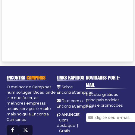
ENCONTRA
CAMPINAS
LINKS RÁPIDOS
NOVIDADES POR E-
MAIL
O melhor de Campinas
Sobre
num só lugar! Dicas, onde
EncontraCampinas
Receba grátis as
ir, o que fazer, as
principais notícias,
Fale com o
melhores empresas,
dicas e promoções
EncontraCampinas
locais, serviços e muito
mais no guia Encontra
ANUNCIE
:
Campinas.
Com
destaque
|
Grátis