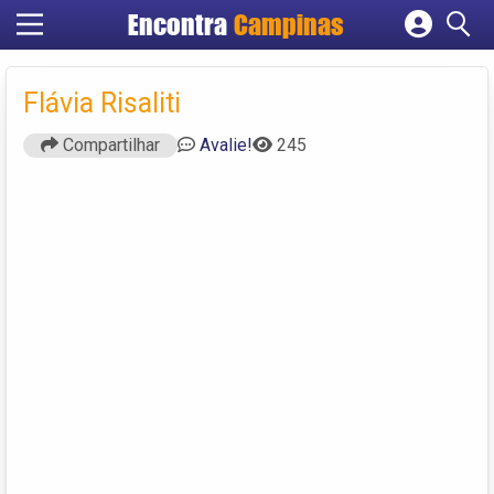
Encontra
Campinas
Cadastrar empresa
Fazer login
Flávia Risaliti
Criar conta
Compartilhar
Avalie!
245