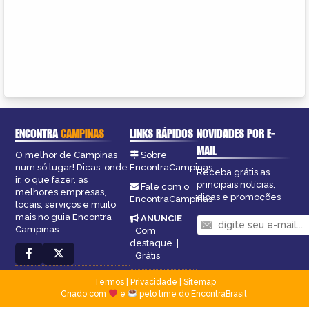
ENCONTRA
CAMPINAS
LINKS RÁPIDOS
NOVIDADES POR E-
MAIL
O melhor de Campinas
Sobre
num só lugar! Dicas, onde
EncontraCampinas
Receba grátis as
ir, o que fazer, as
principais notícias,
Fale com o
melhores empresas,
dicas e promoções
EncontraCampinas
locais, serviços e muito
mais no guia Encontra
ANUNCIE
:
Campinas.
Com
destaque
|
Grátis
Termos
|
Privacidade
|
Sitemap
Criado com
e
pelo time do EncontraBrasil