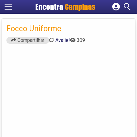
Encontra
Campinas
Cadastrar empresa
Fazer login
Focco Uniforme
Criar conta
Compartilhar
Avalie!
309