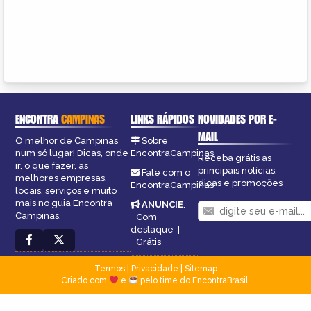
ENCONTRA
CAMPINAS
LINKS RÁPIDOS
NOVIDADES POR E-
MAIL
O melhor de Campinas
Sobre
num só lugar! Dicas, onde
EncontraCampinas
Receba grátis as
ir, o que fazer, as
principais notícias,
Fale com o
melhores empresas,
dicas e promoções
EncontraCampinas
locais, serviços e muito
mais no guia Encontra
ANUNCIE
:
Campinas.
Com
destaque
|
Grátis
Termos
|
Privacidade
|
Sitemap
Criado com
e
pelo time do EncontraBrasil