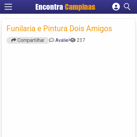
Encontra
Campinas
Cadastrar empresa
Fazer login
Funilaria e Pintura Dois Amigos
Criar conta
Compartilhar
Avalie!
237