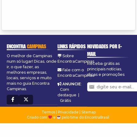
ENCONTRA
CAMPINAS
LINKS RÁPIDOS
NOVIDADES POR E-
MAIL
O melhor de Campinas
Sobre
num só lugar! Dicas, onde
EncontraCampinas
Receba grátis as
ir, o que fazer, as
principais notícias,
Fale com o
melhores empresas,
dicas e promoções
EncontraCampinas
locais, serviços e muito
mais no guia Encontra
ANUNCIE
:
Campinas.
Com
destaque
|
Grátis
Termos
|
Privacidade
|
Sitemap
Criado com
e
pelo time do EncontraBrasil