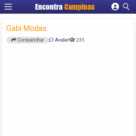
Encontra
Campinas
Cadastrar empresa
Fazer login
Gabi Modas
Criar conta
Compartilhar
Avalie!
235