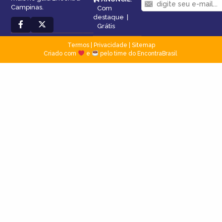
Campinas.
Com
destaque
|
Grátis
Termos
|
Privacidade
|
Sitemap
Criado com
e
pelo time do EncontraBrasil