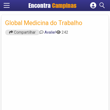
Encontra
Campinas
Cadastrar empresa
Fazer login
Global Medicina do Trabalho
Criar conta
Compartilhar
Avalie!
242