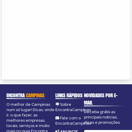
ENCONTRA
CAMPINAS
LINKS RÁPIDOS
NOVIDADES POR E-
MAIL
O melhor de Campinas
Sobre
num só lugar! Dicas, onde
EncontraCampinas
Receba grátis as
ir, o que fazer, as
principais notícias,
Fale com o
melhores empresas,
dicas e promoções
EncontraCampinas
locais, serviços e muito
mais no guia Encontra
ANUNCIE
: