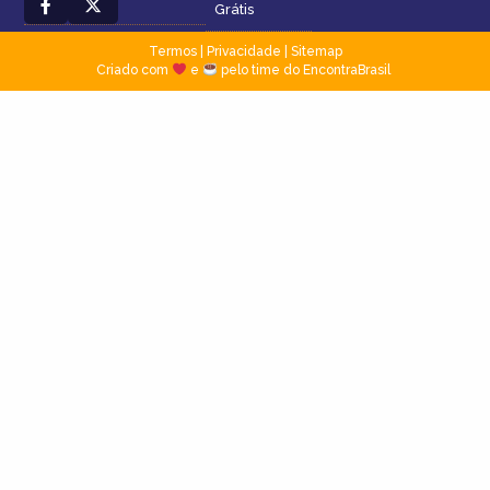
Grátis
Termos
|
Privacidade
|
Sitemap
Criado com
e
pelo time do EncontraBrasil