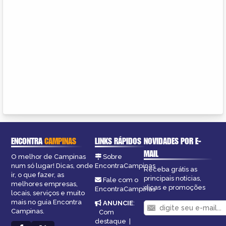
ENCONTRA
CAMPINAS
LINKS RÁPIDOS
NOVIDADES POR E-
MAIL
O melhor de Campinas
Sobre
num só lugar! Dicas, onde
EncontraCampinas
Receba grátis as
ir, o que fazer, as
principais notícias,
Fale com o
melhores empresas,
dicas e promoções
EncontraCampinas
locais, serviços e muito
mais no guia Encontra
ANUNCIE
:
Campinas.
Com
destaque
|