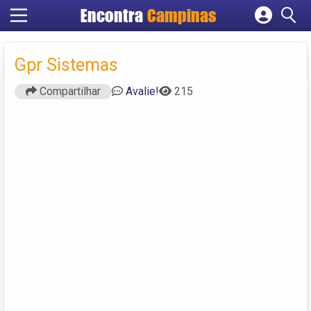
Encontra
Campinas
Cadastrar empresa
Fazer login
Gpr Sistemas
Criar conta
Compartilhar
Avalie!
215