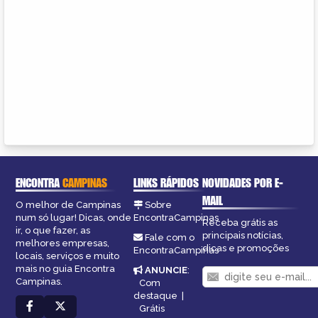
ENCONTRA
CAMPINAS
LINKS RÁPIDOS
NOVIDADES POR E-
MAIL
O melhor de Campinas
Sobre
num só lugar! Dicas, onde
EncontraCampinas
Receba grátis as
ir, o que fazer, as
principais notícias,
Fale com o
melhores empresas,
dicas e promoções
EncontraCampinas
locais, serviços e muito
mais no guia Encontra
ANUNCIE
:
Campinas.
Com
destaque
|
Grátis