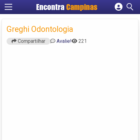
Encontra
Campinas
Cadastrar empresa
Fazer login
Greghi Odontologia
Criar conta
Compartilhar
Avalie!
221