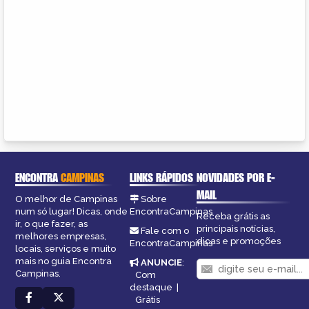
ENCONTRA
CAMPINAS
LINKS RÁPIDOS
NOVIDADES POR E-
MAIL
O melhor de Campinas
Sobre
num só lugar! Dicas, onde
EncontraCampinas
Receba grátis as
ir, o que fazer, as
principais notícias,
Fale com o
melhores empresas,
dicas e promoções
EncontraCampinas
locais, serviços e muito
mais no guia Encontra
ANUNCIE
:
Campinas.
Com
destaque
|
Grátis