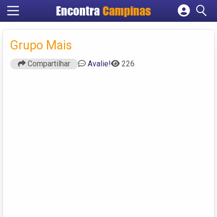
Encontra
Campinas
Cadastrar empresa
Fazer login
Grupo Mais
Criar conta
Compartilhar
Avalie!
226