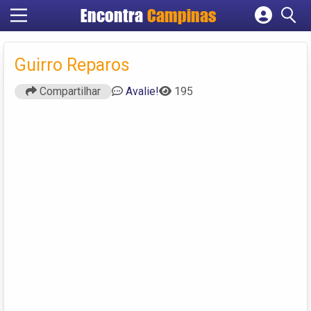
Encontra
Campinas
Cadastrar empresa
Fazer login
Guirro Reparos
Criar conta
Compartilhar
Avalie!
195