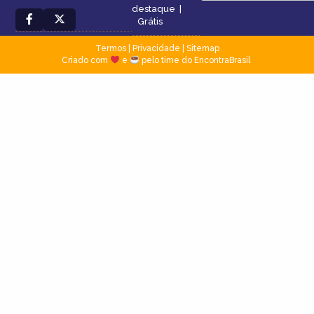
destaque
|
Grátis
Termos
|
Privacidade
|
Sitemap
Criado com
e
pelo time do EncontraBrasil