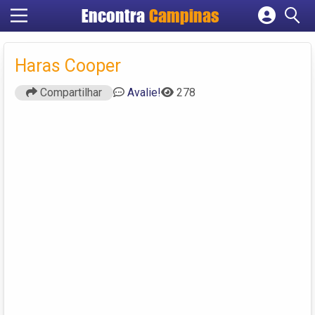
Encontra
Campinas
Cadastrar empresa
Fazer login
Haras Cooper
Criar conta
Compartilhar
Avalie!
278