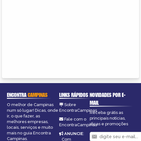
ENCONTRA
CAMPINAS
LINKS RÁPIDOS
NOVIDADES POR E-
MAIL
O melhor de Campinas
Sobre
num só lugar! Dicas, onde
EncontraCampinas
Receba grátis as
ir, o que fazer, as
principais notícias,
Fale com o
melhores empresas,
dicas e promoções
EncontraCampinas
locais, serviços e muito
mais no guia Encontra
ANUNCIE
:
Campinas.
Com