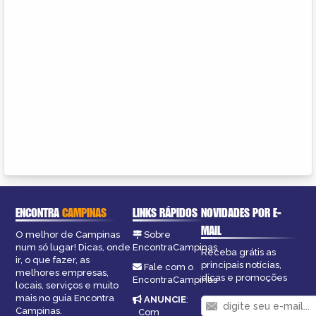
ENCONTRA
CAMPINAS
LINKS RÁPIDOS
NOVIDADES POR E-
MAIL
O melhor de Campinas
Sobre
num só lugar! Dicas, onde
EncontraCampinas
Receba grátis as
ir, o que fazer, as
principais notícias,
Fale com o
melhores empresas,
dicas e promoções
EncontraCampinas
locais, serviços e muito
mais no guia Encontra
ANUNCIE
:
Campinas.
Com