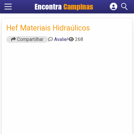
Encontra
Campinas
Cadastrar empresa
Fazer login
Hef Materiais Hidraúlicos
Criar conta
Compartilhar
Avalie!
268