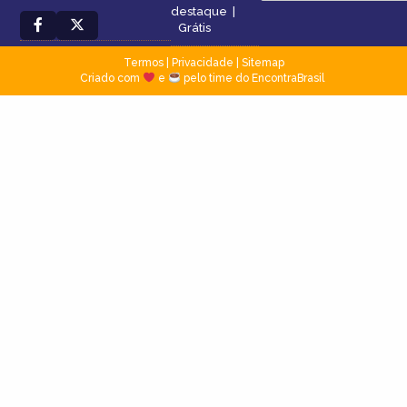
destaque
|
Grátis
Termos
|
Privacidade
|
Sitemap
Criado com
e
pelo time do EncontraBrasil