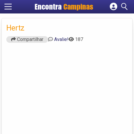
Encontra
Campinas
Cadastrar empresa
Fazer login
Hertz
Criar conta
Compartilhar
Avalie!
187