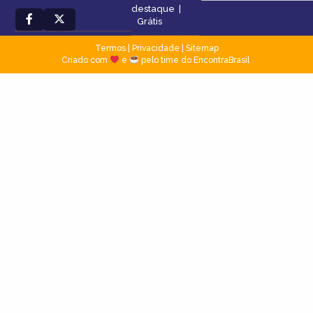
destaque
|
Grátis
Termos
|
Privacidade
|
Sitemap
Criado com
e
pelo time do EncontraBrasil