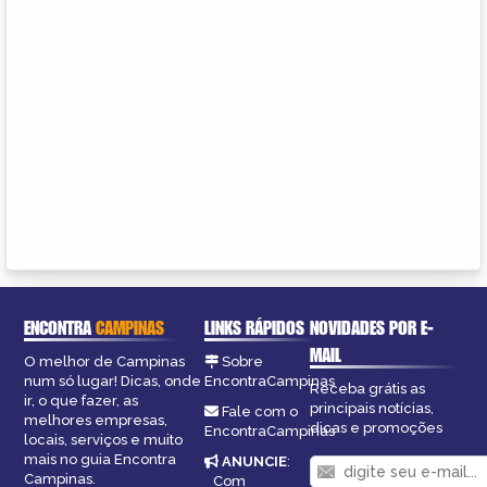
ENCONTRA
CAMPINAS
LINKS RÁPIDOS
NOVIDADES POR E-
MAIL
O melhor de Campinas
Sobre
num só lugar! Dicas, onde
EncontraCampinas
Receba grátis as
ir, o que fazer, as
principais notícias,
Fale com o
melhores empresas,
dicas e promoções
EncontraCampinas
locais, serviços e muito
mais no guia Encontra
ANUNCIE
:
Campinas.
Com