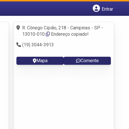
Entrar
Cadastrar empresa
Fazer login
R. Cônego Cipião, 218 - Campinas - SP -
Criar conta
13010-010
Endereço copiado!
(19) 3044-3913
Mapa
Comente