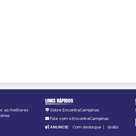
LINKS RÁPIDOS
er, as melhores
Sobre EncontraCampinas
pinas.
Fale com o EncontraCampinas
ANUNCIE
:
Com destaque
|
Grátis