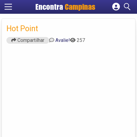
Encontra
Campinas
Cadastrar empresa
Fazer login
Hot Point
Criar conta
Compartilhar
Avalie!
257