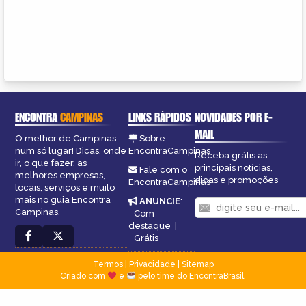
ENCONTRA
CAMPINAS
LINKS RÁPIDOS
NOVIDADES POR E-
MAIL
O melhor de Campinas
Sobre
num só lugar! Dicas, onde
EncontraCampinas
Receba grátis as
ir, o que fazer, as
principais notícias,
Fale com o
melhores empresas,
dicas e promoções
EncontraCampinas
locais, serviços e muito
mais no guia Encontra
ANUNCIE
:
Campinas.
Com
destaque
|
Grátis
Termos
|
Privacidade
|
Sitemap
Criado com
e
pelo time do EncontraBrasil