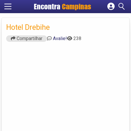
Encontra
Campinas
Cadastrar empresa
Fazer login
Hotel Drebihe
Criar conta
Compartilhar
Avalie!
238