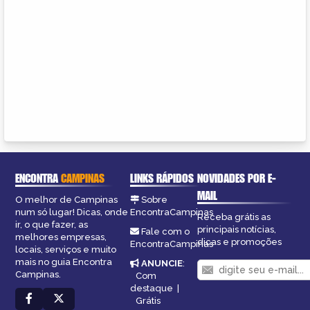
ENCONTRA
CAMPINAS
LINKS RÁPIDOS
NOVIDADES POR E-
MAIL
O melhor de Campinas
Sobre
num só lugar! Dicas, onde
EncontraCampinas
Receba grátis as
ir, o que fazer, as
principais notícias,
Fale com o
melhores empresas,
dicas e promoções
EncontraCampinas
locais, serviços e muito
mais no guia Encontra
ANUNCIE
:
Campinas.
Com
destaque
|
Grátis