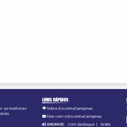
LINKS RÁPIDOS
er, as melhores
Sobre EncontraCampinas
pinas.
Fale com o EncontraCampinas
ANUNCIE
:
Com destaque
|
Grátis