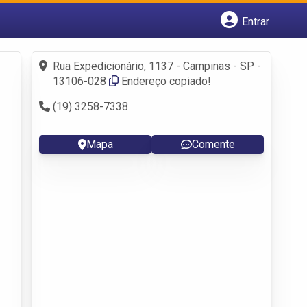
Entrar
Cadastrar empresa
Fazer login
Rua Expedicionário, 1137 - Campinas - SP -
Criar conta
13106-028
Endereço copiado!
(19) 3258-7338
Mapa
Comente