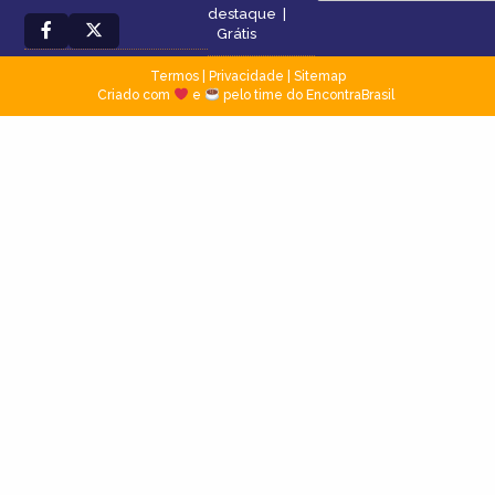
destaque
|
Grátis
Termos
|
Privacidade
|
Sitemap
Criado com
e
pelo time do EncontraBrasil