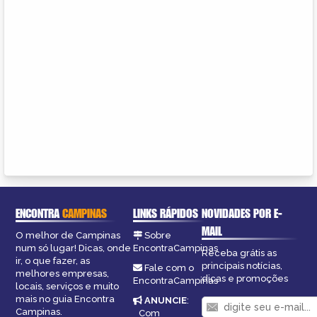
ENCONTRA
CAMPINAS
LINKS RÁPIDOS
NOVIDADES POR E-
MAIL
O melhor de Campinas
Sobre
num só lugar! Dicas, onde
EncontraCampinas
Receba grátis as
ir, o que fazer, as
principais notícias,
Fale com o
melhores empresas,
dicas e promoções
EncontraCampinas
locais, serviços e muito
mais no guia Encontra
ANUNCIE
:
Campinas.
Com