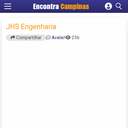
Encontra
Campinas
Cadastrar empresa
Fazer login
JHS Engenharia
Criar conta
Compartilhar
Avalie!
256