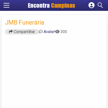
Encontra
Campinas
Cadastrar empresa
Fazer login
JMB Funerária
Criar conta
Compartilhar
Avalie!
305