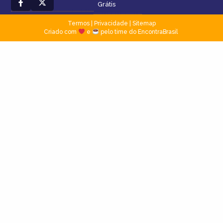
Grátis
Termos
|
Privacidade
|
Sitemap
Criado com
e
pelo time do EncontraBrasil