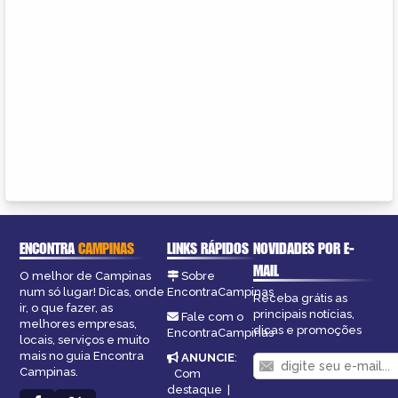
ENCONTRA
CAMPINAS
LINKS RÁPIDOS
NOVIDADES POR E-
MAIL
O melhor de Campinas
Sobre
num só lugar! Dicas, onde
EncontraCampinas
Receba grátis as
ir, o que fazer, as
principais notícias,
Fale com o
melhores empresas,
dicas e promoções
EncontraCampinas
locais, serviços e muito
mais no guia Encontra
ANUNCIE
:
Campinas.
Com
destaque
|