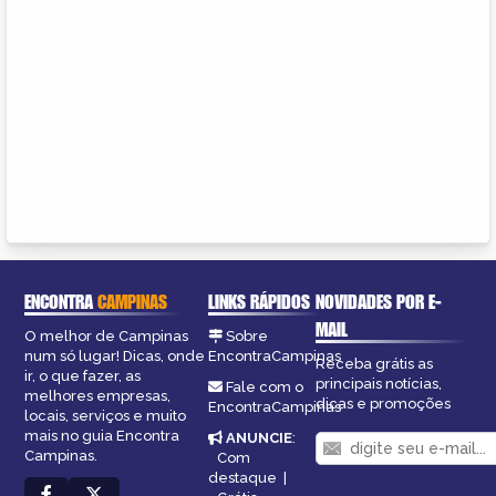
ENCONTRA
CAMPINAS
LINKS RÁPIDOS
NOVIDADES POR E-
MAIL
O melhor de Campinas
Sobre
num só lugar! Dicas, onde
EncontraCampinas
Receba grátis as
ir, o que fazer, as
principais notícias,
Fale com o
melhores empresas,
dicas e promoções
EncontraCampinas
locais, serviços e muito
mais no guia Encontra
ANUNCIE
:
Campinas.
Com
destaque
|