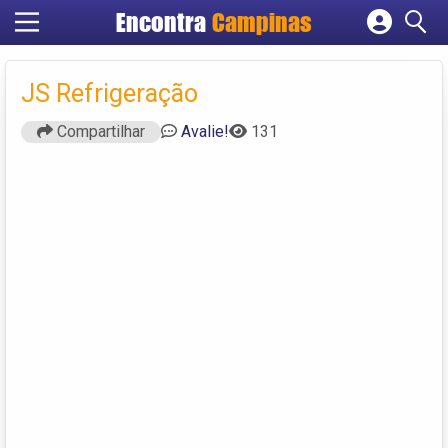
Encontra
Campinas
Cadastrar empresa
Fazer login
JS Refrigeração
Criar conta
Compartilhar
Avalie!
131