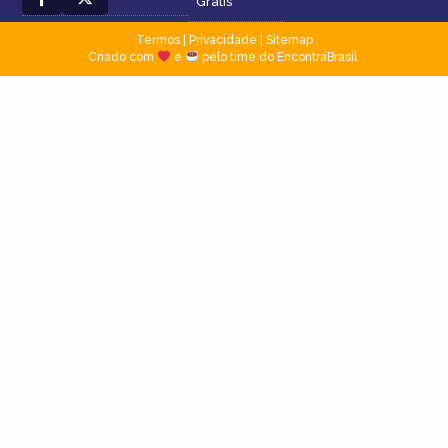
Grátis
Termos
|
Privacidade
|
Sitemap
Criado com
e
pelo time do EncontraBrasil