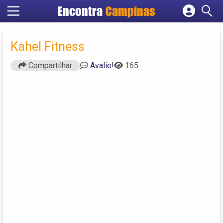
Encontra
Campinas
Cadastrar empresa
Fazer login
Kahel Fitness
Criar conta
Compartilhar
Avalie!
165