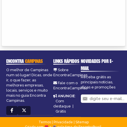
ENCONTRA
CAMPINAS
LINKS RÁPIDOS
NOVIDADES POR E-
MAIL
O melhor de Campinas
Sobre
num só lugar! Dicas, onde
EncontraCampinas
Receba grátis as
ir, o que fazer, as
principais notícias,
Fale com o
melhores empresas,
dicas e promoções
EncontraCampinas
locais, serviços e muito
mais no guia Encontra
ANUNCIE
:
Campinas.
Com
destaque
|
Grátis
Termos
|
Privacidade
|
Sitemap
Criado com
e
pelo time do EncontraBrasil