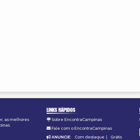
LINKS RÁPIDOS
er, as melhores
Sobre EncontraCampinas
pinas.
Fale com o EncontraCampinas
ANUNCIE
:
Com destaque
|
Grátis