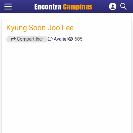
Encontra
Campinas
Cadastrar empresa
Fazer login
Kyung Soon Joo Lee
Criar conta
Compartilhar
Avalie!
685