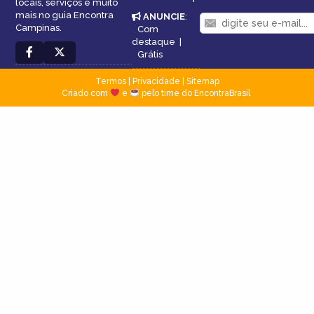
locais, serviços e muito
mais no guia Encontra
ANUNCIE
:
Campinas.
Com
destaque
|
Grátis
Termos
|
Privacidade
|
Sitemap
Criado com
e
pelo time do EncontraBrasil