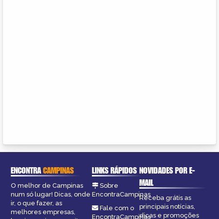
ENCONTRA
CAMPINAS
LINKS RÁPIDOS
NOVIDADES POR E-
MAIL
O melhor de Campinas
Sobre
num só lugar! Dicas, onde
EncontraCampinas
Receba grátis as
ir, o que fazer, as
principais notícias,
Fale com o
melhores empresas,
dicas e promoções
EncontraCampinas