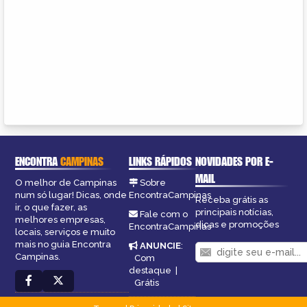
ENCONTRA
CAMPINAS
LINKS RÁPIDOS
NOVIDADES POR E-
MAIL
O melhor de Campinas
Sobre
num só lugar! Dicas, onde
EncontraCampinas
Receba grátis as
ir, o que fazer, as
principais notícias,
Fale com o
melhores empresas,
dicas e promoções
EncontraCampinas
locais, serviços e muito
mais no guia Encontra
ANUNCIE
:
Campinas.
Com
destaque
|
Grátis