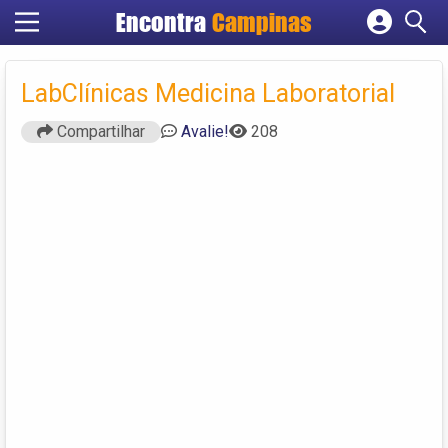
Encontra
Campinas
Cadastrar empresa
Fazer login
LabClínicas Medicina Laboratorial
Criar conta
Compartilhar
Avalie!
208