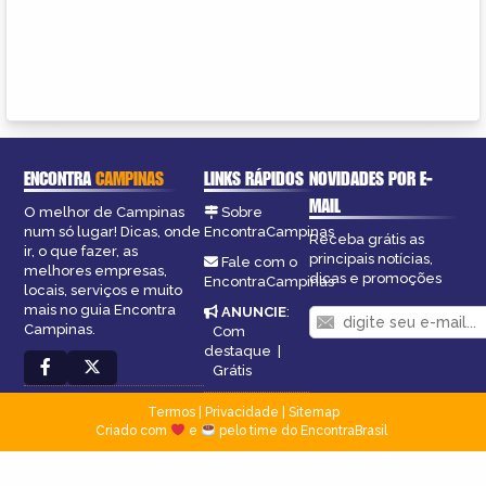
ENCONTRA
CAMPINAS
LINKS RÁPIDOS
NOVIDADES POR E-
MAIL
O melhor de Campinas
Sobre
num só lugar! Dicas, onde
EncontraCampinas
Receba grátis as
ir, o que fazer, as
principais notícias,
Fale com o
melhores empresas,
dicas e promoções
EncontraCampinas
locais, serviços e muito
mais no guia Encontra
ANUNCIE
:
Campinas.
Com
destaque
|
Grátis
Termos
|
Privacidade
|
Sitemap
Criado com
e
pelo time do EncontraBrasil