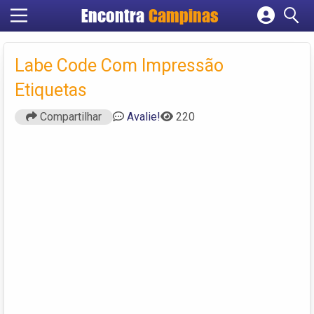
Encontra
Campinas
Cadastrar empresa
Fazer login
Labe Code Com Impressão
Criar conta
Etiquetas
Compartilhar
Avalie!
220