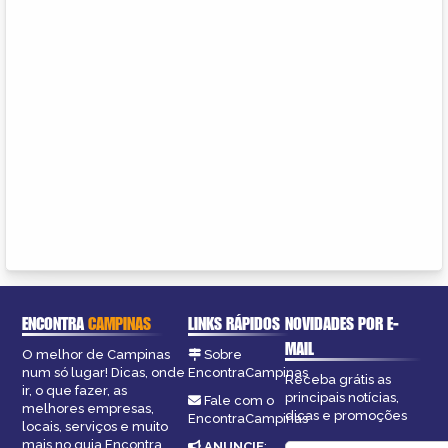
ENCONTRA
CAMPINAS
LINKS RÁPIDOS
NOVIDADES POR E-
MAIL
O melhor de Campinas
Sobre
num só lugar! Dicas, onde
EncontraCampinas
Receba grátis as
ir, o que fazer, as
principais notícias,
Fale com o
melhores empresas,
dicas e promoções
EncontraCampinas
locais, serviços e muito
mais no guia Encontra
ANUNCIE
: