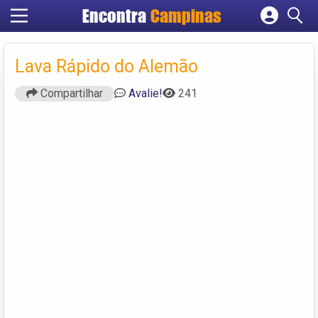
Encontra
Campinas
Cadastrar empresa
Fazer login
Lava Rápido do Alemão
Criar conta
Compartilhar
Avalie!
241