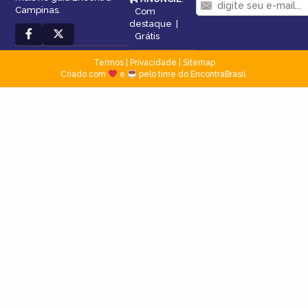
Campinas.
Com
destaque
|
Grátis
Termos
|
Privacidade
|
Sitemap
Criado com
e
pelo time do EncontraBrasil