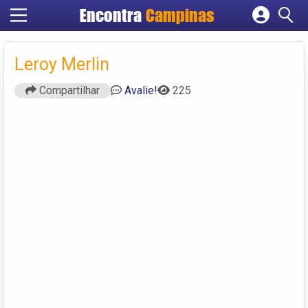
Encontra
Campinas
Cadastrar empresa
Fazer login
Leroy Merlin
Criar conta
Compartilhar
Avalie!
225