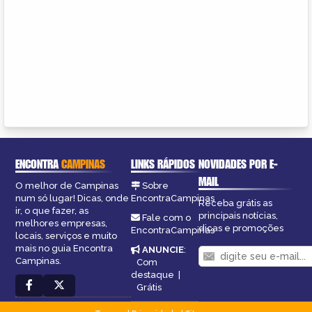
ENCONTRA
CAMPINAS
LINKS RÁPIDOS
NOVIDADES POR E-
MAIL
O melhor de Campinas
Sobre
num só lugar! Dicas, onde
EncontraCampinas
Receba grátis as
ir, o que fazer, as
principais notícias,
Fale com o
melhores empresas,
dicas e promoções
EncontraCampinas
locais, serviços e muito
mais no guia Encontra
ANUNCIE
:
Campinas.
Com
destaque
|
Grátis