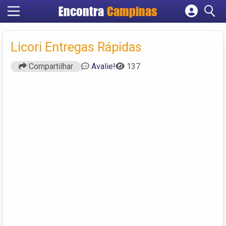
Encontra
Campinas
Cadastrar empresa
Fazer login
Licori Entregas Rápidas
Criar conta
Compartilhar
Avalie!
137