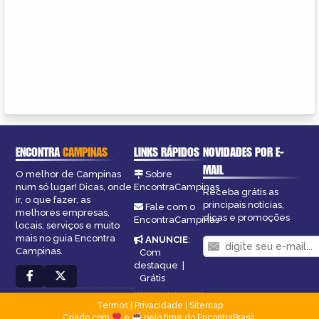
ENCONTRA
CAMPINAS
LINKS RÁPIDOS
NOVIDADES POR E-
MAIL
O melhor de Campinas
Sobre
num só lugar! Dicas, onde
EncontraCampinas
Receba grátis as
ir, o que fazer, as
principais notícias,
Fale com o
melhores empresas,
dicas e promoções
EncontraCampinas
locais, serviços e muito
mais no guia Encontra
ANUNCIE
:
Campinas.
Com
destaque
|
Grátis
Termos
|
Privacidade
|
Sitemap
Criado com
e
pelo time do EncontraBrasil