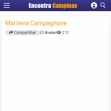
Encontra
Campinas
Cadastrar empresa
Fazer login
Marilena Campagnone
Criar conta
Compartilhar
Avalie!
212