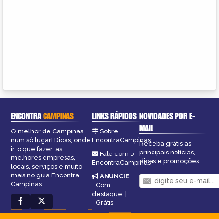
ENCONTRA
CAMPINAS
LINKS RÁPIDOS
NOVIDADES POR E-
MAIL
O melhor de Campinas
Sobre
num só lugar! Dicas, onde
EncontraCampinas
Receba grátis as
ir, o que fazer, as
principais notícias,
Fale com o
melhores empresas,
dicas e promoções
EncontraCampinas
locais, serviços e muito
mais no guia Encontra
ANUNCIE
:
Campinas.
Com
destaque
|
Grátis