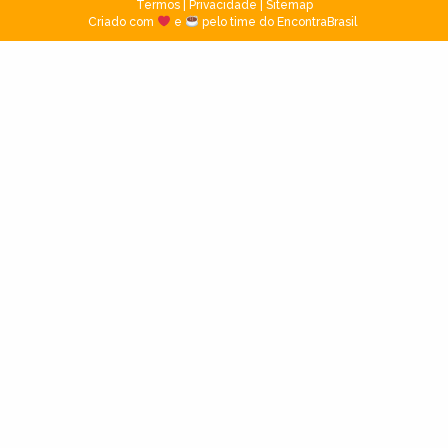
Termos
|
Privacidade
|
Sitemap
Criado com
e
pelo time do EncontraBrasil