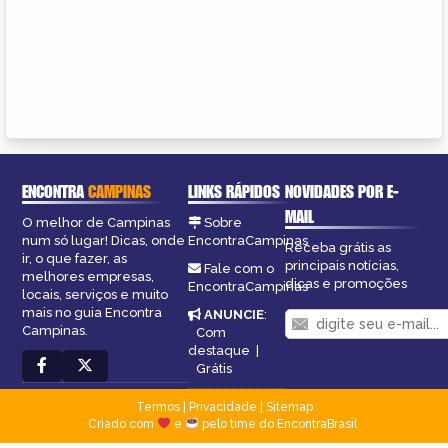
ENCONTRA
CAMPINAS
LINKS RÁPIDOS
NOVIDADES POR E-
MAIL
O melhor de Campinas
Sobre
num só lugar! Dicas, onde
EncontraCampinas
Receba grátis as
ir, o que fazer, as
principais notícias,
Fale com o
melhores empresas,
dicas e promoções
EncontraCampinas
locais, serviços e muito
mais no guia Encontra
ANUNCIE
:
Campinas.
Com
destaque
|
Grátis
Termos
|
Privacidade
|
Sitemap
Criado com
e
pelo time do EncontraBrasil