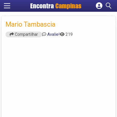
Encontra
Campinas
Cadastrar empresa
Fazer login
Mario Tambascia
Criar conta
Compartilhar
Avalie!
219