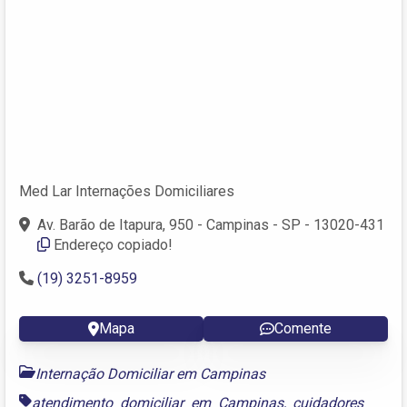
Med Lar Internações Domiciliares
Av. Barão de Itapura, 950 - Campinas - SP - 13020-431
Endereço copiado!
(19) 3251-8959
Mapa
Comente
Internação Domiciliar em Campinas
atendimento domiciliar em Campinas
,
cuidadores