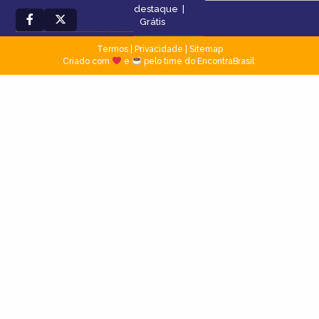
destaque
|
Grátis
Termos
|
Privacidade
|
Sitemap
Criado com
e
pelo time do EncontraBrasil