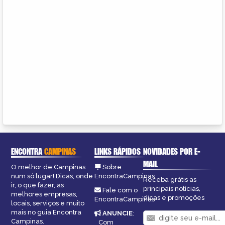
ENCONTRA
CAMPINAS
LINKS RÁPIDOS
NOVIDADES POR E-
MAIL
O melhor de Campinas
Sobre
num só lugar! Dicas, onde
EncontraCampinas
Receba grátis as
ir, o que fazer, as
principais notícias,
Fale com o
melhores empresas,
dicas e promoções
EncontraCampinas
locais, serviços e muito
mais no guia Encontra
ANUNCIE
:
Campinas.
Com