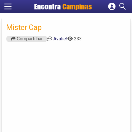
Encontra
Campinas
Cadastrar empresa
Fazer login
Mister Cap
Criar conta
Compartilhar
Avalie!
233