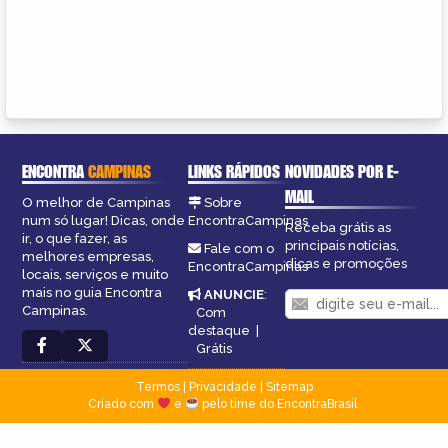
ENCONTRA
CAMPINAS
LINKS RÁPIDOS
NOVIDADES POR E-
MAIL
O melhor de Campinas
Sobre
num só lugar! Dicas, onde
EncontraCampinas
Receba grátis as
ir, o que fazer, as
principais notícias,
Fale com o
melhores empresas,
dicas e promoções
EncontraCampinas
locais, serviços e muito
mais no guia Encontra
ANUNCIE
:
Campinas.
Com
destaque
|
Grátis
Termos
|
Privacidade
|
Sitemap
Criado com
e
pelo time do EncontraBrasil