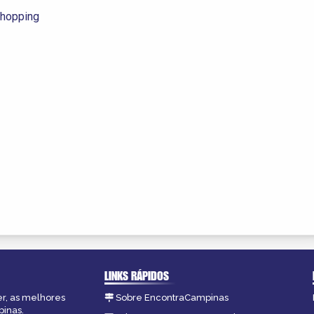
hopping
LINKS RÁPIDOS
er, as melhores
Sobre EncontraCampinas
pinas.