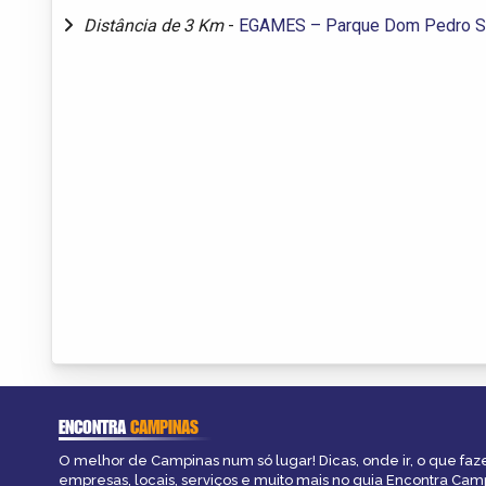
Distância de 3 Km
-
EGAMES – Parque Dom Pedro S
ENCONTRA
CAMPINAS
O melhor de Campinas num só lugar! Dicas, onde ir, o que faz
empresas, locais, serviços e muito mais no guia Encontra Cam