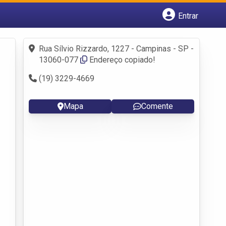
Entrar
Cadastrar empresa
Fazer login
Rua Sílvio Rizzardo, 1227 - Campinas - SP -
Criar conta
13060-077
Endereço copiado!
(19) 3229-4669
Mapa
Comente