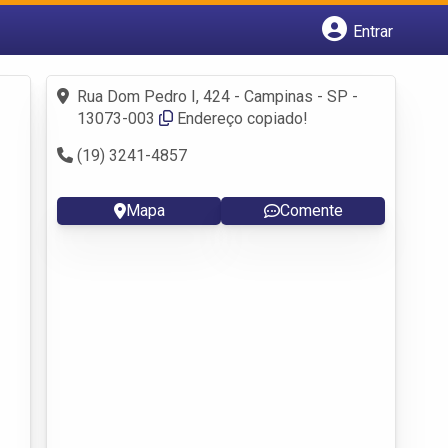
Entrar
Cadastrar empresa
Fazer login
Rua Dom Pedro I, 424 - Campinas - SP -
Criar conta
13073-003
Endereço copiado!
(19) 3241-4857
Mapa
Comente