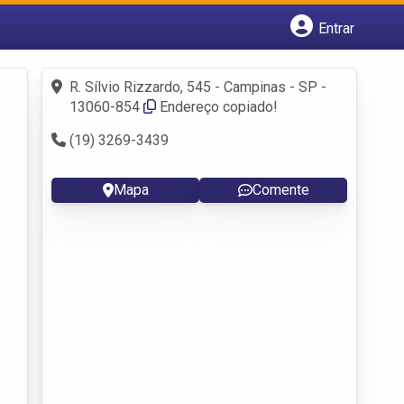
Entrar
Cadastrar empresa
Fazer login
R. Sílvio Rizzardo, 545 - Campinas - SP -
Criar conta
13060-854
Endereço copiado!
(19) 3269-3439
Mapa
Comente