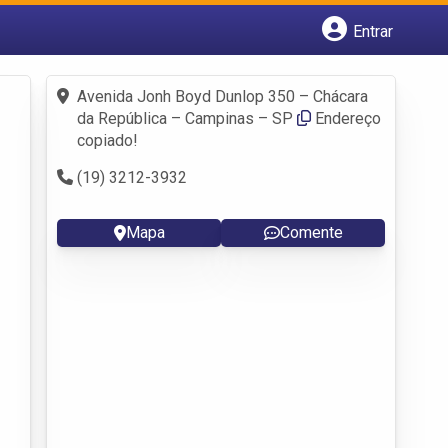
Entrar
Cadastrar empresa
Fazer login
Avenida Jonh Boyd Dunlop 350 – Chácara
Criar conta
da República – Campinas – SP
Endereço
copiado!
(19) 3212-3932
Mapa
Comente