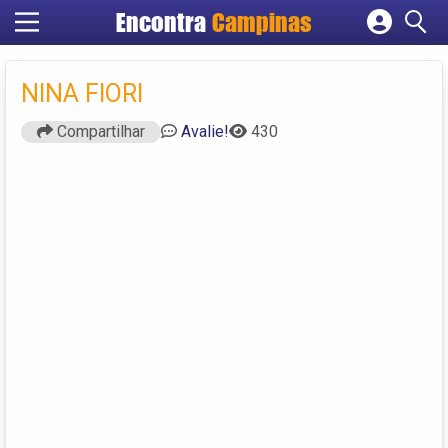
Encontra
Campinas
Cadastrar empresa
Fazer login
NINA FIORI
Criar conta
Compartilhar
Avalie!
430