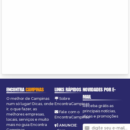
ENCONTRA
CAMPINAS
LINKS RÁPIDOS
NOVIDADES POR E-
MAIL
O melhor de Campinas
Sobre
num só lugar! Dicas, onde
EncontraCampinas
Receba grátis as
ir, o que fazer, as
principais notícias,
Fale com o
melhores empresas,
dicas e promoções
EncontraCampinas
locais, serviços e muito
mais no guia Encontra
ANUNCIE
:
Campinas.