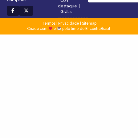
Com
destaque
|
Grátis
Termos
|
Privacidade
|
Sitemap
Criado com
e
pelo time do EncontraBrasil