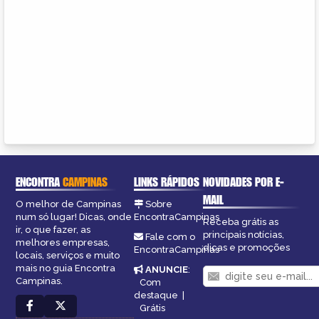
ENCONTRA
CAMPINAS
LINKS RÁPIDOS
NOVIDADES POR E-
MAIL
O melhor de Campinas
Sobre
num só lugar! Dicas, onde
EncontraCampinas
Receba grátis as
ir, o que fazer, as
principais notícias,
Fale com o
melhores empresas,
dicas e promoções
EncontraCampinas
locais, serviços e muito
mais no guia Encontra
ANUNCIE
:
Campinas.
Com
destaque
|
Grátis