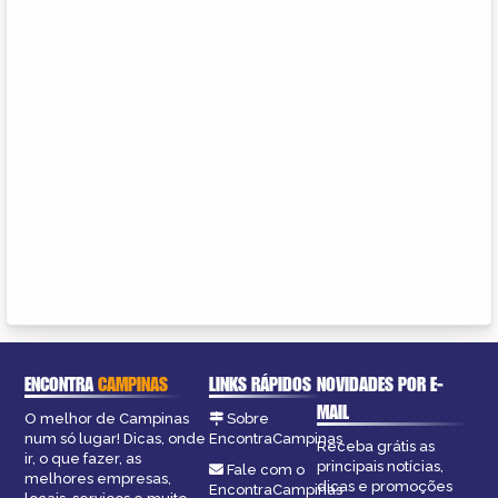
ENCONTRA
CAMPINAS
LINKS RÁPIDOS
NOVIDADES POR E-
MAIL
O melhor de Campinas
Sobre
num só lugar! Dicas, onde
EncontraCampinas
Receba grátis as
ir, o que fazer, as
principais notícias,
Fale com o
melhores empresas,
dicas e promoções
EncontraCampinas