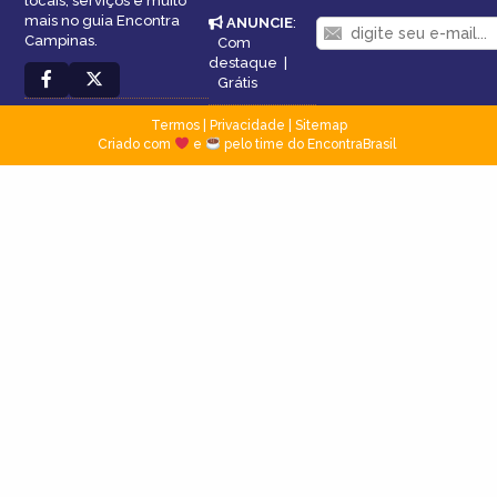
locais, serviços e muito
mais no guia Encontra
ANUNCIE
:
Campinas.
Com
destaque
|
Grátis
Termos
|
Privacidade
|
Sitemap
Criado com
e
pelo time do EncontraBrasil