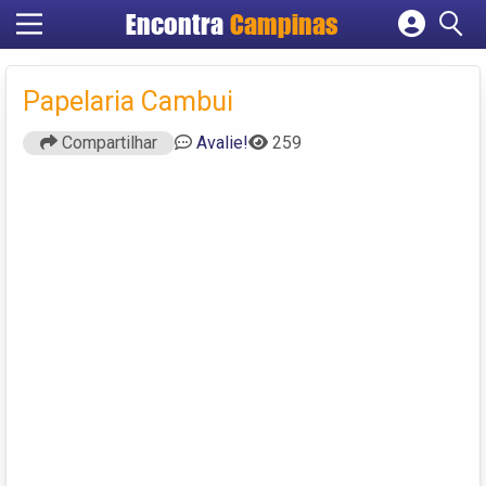
Encontra
Campinas
Cadastrar empresa
Fazer login
Papelaria Cambui
Criar conta
Compartilhar
Avalie!
259