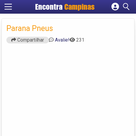
Encontra
Campinas
Cadastrar empresa
Fazer login
Parana Pneus
Criar conta
Compartilhar
Avalie!
231