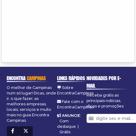
ENCONTRA
CAMPINAS
LINKS RÁPIDOS
NOVIDADES POR E-
MAIL
O melhor de Campinas
Sobre
num só lugar! Dicas, onde
EncontraCampinas
Receba grátis as
ir, o que fazer, as
principais notícias,
Fale com o
melhores empresas,
dicas e promoções
EncontraCampinas
locais, serviços e muito
mais no guia Encontra
ANUNCIE
:
Campinas.
Com
destaque
|
Grátis