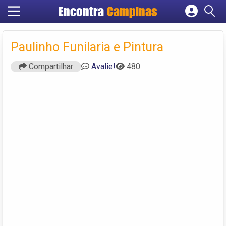
Encontra
Campinas
Cadastrar empresa
Fazer login
Paulinho Funilaria e Pintura
Criar conta
Compartilhar
Avalie!
480