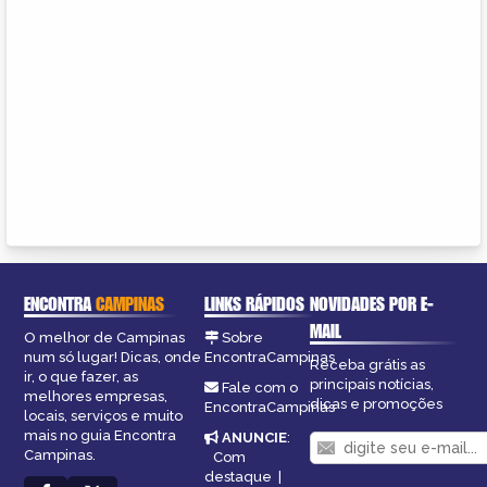
ENCONTRA
CAMPINAS
LINKS RÁPIDOS
NOVIDADES POR E-
MAIL
O melhor de Campinas
Sobre
num só lugar! Dicas, onde
EncontraCampinas
Receba grátis as
ir, o que fazer, as
principais notícias,
Fale com o
melhores empresas,
dicas e promoções
EncontraCampinas
locais, serviços e muito
mais no guia Encontra
ANUNCIE
:
Campinas.
Com
destaque
|