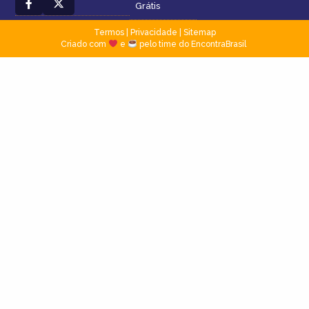
Grátis
Termos
|
Privacidade
|
Sitemap
Criado com
e
pelo time do EncontraBrasil